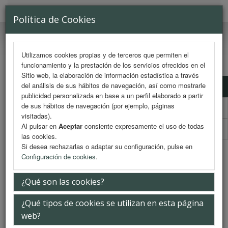
MENU
Política de Cookies
Utilizamos cookies propias y de terceros que permiten el
funcionamiento y la prestación de los servicios ofrecidos en el
Sitio web, la elaboración de información estadística a través
del análisis de sus hábitos de navegación, así como mostrarle
Información de inscripción
publicidad personalizada en base a un perfil elaborado a partir
de sus hábitos de navegación (por ejemplo, páginas
Inscripción online
visitadas).
Al pulsar en
Aceptar
consiente expresamente el uso de todas
Boletín inscripcion (PDF)
las cookies.
Si desea rechazarlas o adaptar su configuración, pulse en
Información de inscripción
Configuración de cookies
.
¿Qué son las cookies?
Normativa de inscripción
¿Qué tipos de cookies se utilizan en esta página
Las inscripciones se pueden realizar directamente desde la página web
cumplimentando el formulario de inscripción (online) o bien remitiendo el
web?
boletín de inscripción (pdf) a la Secretaría Técnica junto con el