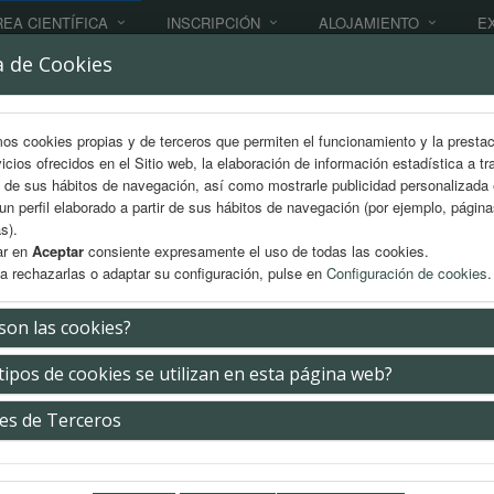
EA CIENTÍFICA
INSCRIPCIÓN
ALOJAMIENTO
E
a de Cookies
mos cookies propias y de terceros que permiten el funcionamiento y la presta
vicios ofrecidos en el Sitio web, la elaboración de información estadística a tr
s de sus hábitos de navegación, así como mostrarle publicidad personalizada
un perfil elaborado a partir de sus hábitos de navegación (por ejemplo, págin
s).
ar en
Aceptar
consiente expresamente el uso de todas las cookies.
a rechazarlas o adaptar su configuración, pulse en
Configuración de cookies
.
son las cookies?
rama Medicina
tipos de cookies se utilizan en esta página web?
ves 12 de noviembre
es de Terceros
-12:30h. Taller. Curso de Formación en Riesgo Vascu