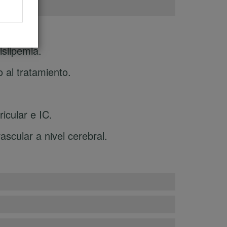
HTA.
islipemia.
 al tratamiento.
icular e IC.
scular a nivel cerebral.