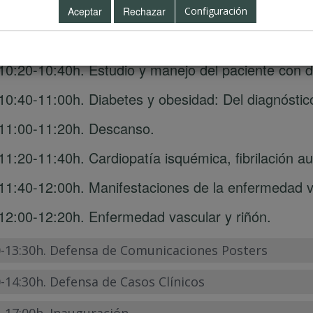
lar.
Configuración
10:00-10:20h. Diagnóstico y manejo básico de la 
10:20-10:40h. Estudio y manejo del paciente con d
10:40-11:00h. Diabetes y obesidad: Del diagnóstico
11:00-11:20h. Descanso.
11:20-11:40h. Cardiopatía isquémica, fibrilación aur
11:40-12:00h. Manifestaciones de la enfermedad va
12:00-12:20h. Enfermedad vascular y riñón.
0-13:30h. Defensa de Comunicaciones Posters
-14:30h. Defensa de Casos Clínicos