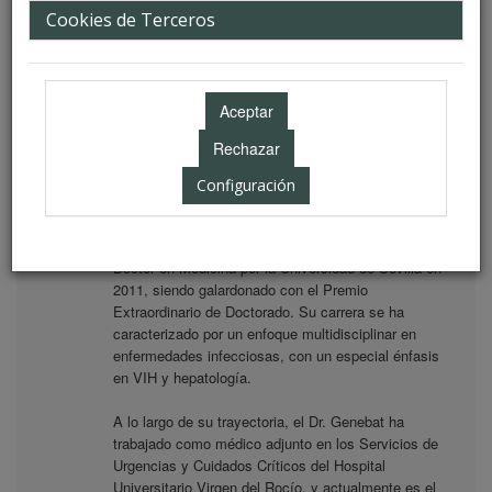
Cookies de Terceros
Medicina Interna. Hospital Viamed Fátima. Sevilla.
Biografía
El Dr. Miguel Genebat González es licenciado en
Medicina por la Universidad de Sevilla y especialista
en Medicina Interna, habiendo completado su
Configuración
formación como Médico Interno Residente en el
Hospital Universitario Virgen del Rocío de Sevilla
entre 2003 y 2008. Además, obtuvo el título de
Doctor en Medicina por la Universidad de Sevilla en
2011, siendo galardonado con el Premio
Extraordinario de Doctorado. Su carrera se ha
caracterizado por un enfoque multidisciplinar en
enfermedades infecciosas, con un especial énfasis
en VIH y hepatología.
A lo largo de su trayectoria, el Dr. Genebat ha
trabajado como médico adjunto en los Servicios de
Urgencias y Cuidados Críticos del Hospital
Universitario Virgen del Rocío, y actualmente es el