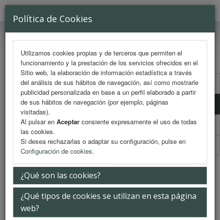
MENU
Política de Cookies
Utilizamos cookies propias y de terceros que permiten el
funcionamiento y la prestación de los servicios ofrecidos en el
Sitio web, la elaboración de información estadística a través
del análisis de sus hábitos de navegación, así como mostrarle
Comité Organizador Medicina
publicidad personalizada en base a un perfil elaborado a partir
de sus hábitos de navegación (por ejemplo, páginas
Comité Científico Medicina
visitadas).
Al pulsar en
Aceptar
consiente expresamente el uso de todas
Comité Organizador Farmacia
las cookies.
Si desea rechazarlas o adaptar su configuración, pulse en
Comité Científico Farmacia
Configuración de cookies
.
Comité Científico Medicina
¿Qué son las cookies?
¿Qué tipos de cookies se utilizan en esta página
Dr. D. Miguel Genebat González
web?
Vocal